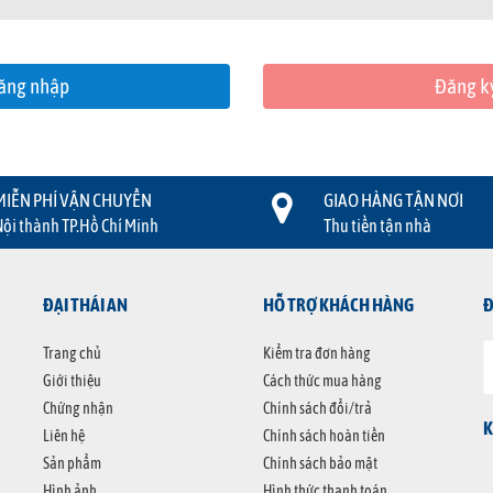
Đăng k
MIỄN PHÍ VẬN CHUYỂN
GIAO HÀNG TẬN NƠI
Nội thành TP.Hồ Chí Minh
Thu tiền tận nhà
ĐẠI THÁI AN
HỖ TRỢ KHÁCH HÀNG
Đ
Trang chủ
Kiểm tra đơn hàng
Giới thiệu
Cách thức mua hàng
Chứng nhận
Chính sách đổi/trả
K
Liên hệ
Chính sách hoàn tiền
Sản phẩm
Chính sách bảo mật
Hình ảnh
Hình thức thanh toán