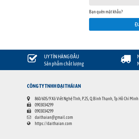
Bạn quên mật khẩu?
UY TÍN HÀNG ĐẦU
Sản phẩm chất lượng
CÔNG TY TNHH ĐẠI THÁI AN
860/60S/9 Xô Viết Nghệ Tĩnh, P.25, Q.Bình Thạnh, Tp.Hồ Chí Minh
0903034299
0903034299
daithaian@gmail.com
https://daithaian.com