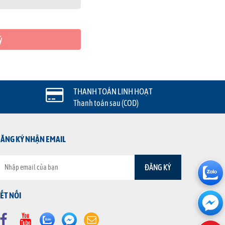
ý
THANH TOÁN LINH HOẠT
Thanh toán sau (COD)
ĂNG KÝ NHẬN EMAIL
ẾT NỐI