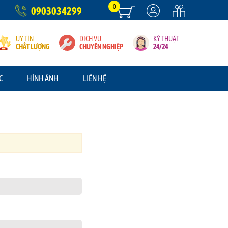
0
0903034299
UY TÍN
DỊCH VỤ
KỶ THUẬT
CHẤT LƯỢNG
CHUYÊN NGHIỆP
24/24
C
HÌNH ẢNH
LIÊN HỆ