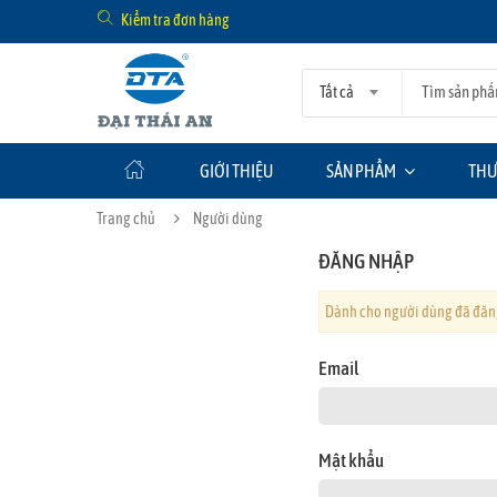
Kiểm tra đơn hàng
Tất cả
GIỚI THIỆU
SẢN PHẨM
THƯ
Trang chủ
Người dùng
ĐĂNG NHẬP
Dành cho người dùng đã đăng
Email
Mật khẩu