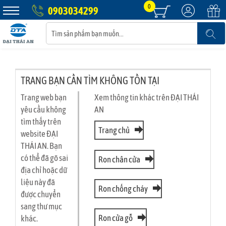
0
0903034299
TRANG BẠN CẦN TÌM KHÔNG TỒN TẠI
Trang web bạn
Xem thông tin khác trên ĐẠI THÁI
yêu cầu không
AN
tìm thấy trên
Trang chủ
website ĐẠI
THÁI AN. Bạn
có thể đã gõ sai
Ron chân cửa
địa chỉ hoặc dữ
liệu này đã
Ron chống cháy
được chuyển
sang thư mục
Ron cửa gỗ
khác.