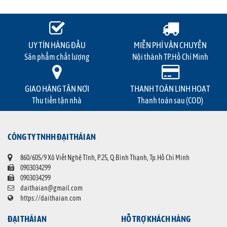
UY TÍN HÀNG ĐẦU
MIỄN PHÍ VẬN CHUYỂN
Sản phẩm chất lượng
Nội thành TP.Hồ Chí Minh
GIAO HÀNG TẬN NƠI
THANH TOÁN LINH HOẠT
Thu tiền tận nhà
Thanh toán sau (COD)
CÔNG TY TNHH ĐẠI THÁI AN
860/60S/9 Xô Viết Nghệ Tĩnh, P.25, Q.Bình Thạnh, Tp.Hồ Chí Minh
0903034299
0903034299
daithaian@gmail.com
https://daithaian.com
ĐẠI THÁI AN
HỖ TRỢ KHÁCH HÀNG