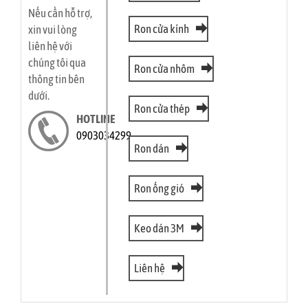
Nếu cần hỗ trợ,
Ron cửa kính
xin vui lòng
liên hệ với
chúng tôi qua
Ron cửa nhôm
thông tin bên
dưới.
Ron cửa thép
HOTLINE
0903034299
Ron dán
Ron ống gió
Keo dán 3M
Liên hệ